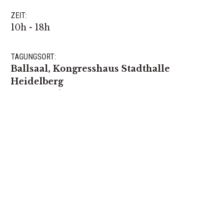
ZEIT:
10h - 18h
TAGUNGSORT:
Ballsaal, Kongresshaus Stadthalle
Heidelberg
Neckarstaden 24
69117 Heidelberg
ANSICHTS KARTE
AKTIE: